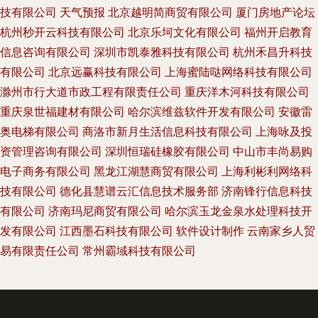
技有限公司
天气预报
北京越明简商贸有限公司
厦门房地产论坛
杭州秒开云科技有限公司
北京乐坷文化有限公司
福州开启教育
信息咨询有限公司
深圳市凯泰雅科技有限公司
杭州禾昌升科技
有限公司
北京远赢科技有限公司
上海蜜陆哒网络科技有限公司
滁州市行大道市政工程有限责任公司
重庆洋木河科技有限公司
重庆泉世福建材有限公司
哈尔滨维兹软件开发有限公司
安徽雷
奥电梯有限公司
商洛市新月生活信息科技有限公司
上海咏及投
资管理咨询有限公司
深圳恒瑞硅橡胶有限公司
中山市丰尚易购
电子商务有限公司
黑龙江湖慧商贸有限公司
上海利彬利网络科
技有限公司
德化县慧谱云汇信息技术服务部
济南锋行信息科技
有限公司
济南玛尼商贸有限公司
哈尔滨玉龙金泉水处理科技开
发有限公司
江西墨石科技有限公司
软件设计制作
云南家乡人贸
易有限责任公司
常州霸域科技有限公司