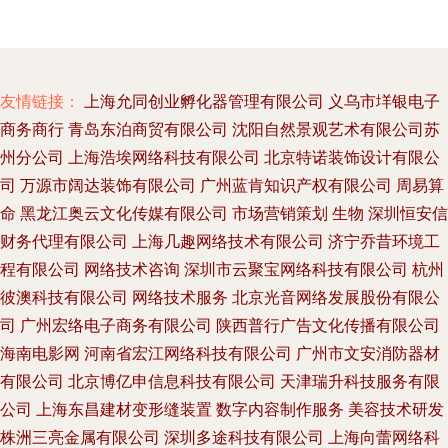
友情链接：
上海允同创业孵化器管理有限公司
义乌市垟银电子
商务商行
青岛东泊商贸有限公司
沈阳自然景观艺术有限公司苏
州分公司
上海浩埃网络科技有限公司
北京特诺装饰设计有限公
司
万源市阔达装饰有限公司
广州蓝肯知识产权有限公司
周易算
命
黑龙江奥云文化传媒有限公司
市场营销策划
生物
深圳恒安信
财务代理有限公司
上海几趣网络技术有限公司
济宁乔昔环境工
程有限公司
网络技术咨询
深圳市云聚宝网络科技有限公司
杭州
彼澳科技有限公司
网络技术服务
北京光音网络发展股份有限公
司
广州宏络电子商务有限公司
陕西普行广告文化传播有限公司
海南电影网
河南省宏江网络科技有限公司
广州市文安消防器材
有限公司
北京博亿申信息科技有限公司
天津瑞升科技服务有限
公司
上海东昌建材变形缝装置
数字内容制作服务
美容技术研发
株洲三亮金属有限公司
深圳多途科技有限公司
上海向蕾网络科